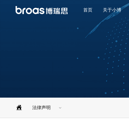
首页
关于小博
法律声明