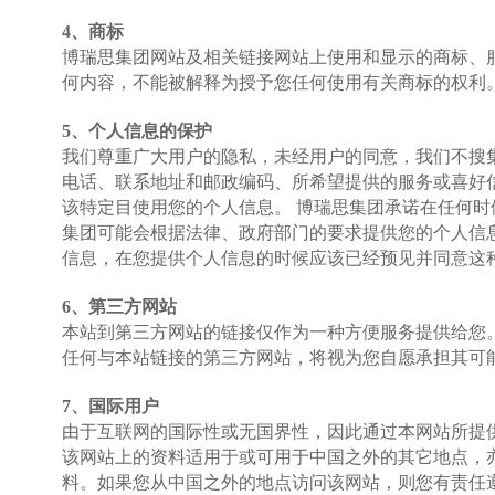
4、商标
博瑞思集团网站及相关链接网站上使用和显示的商标、
何内容，不能被解释为授予您任何使用有关商标的权利
5、个人信息的保护
我们尊重广大用户的隐私，未经用户的同意，我们不搜
电话、联系地址和邮政编码、所希望提供的服务或喜好
该特定目使用您的个人信息。 博瑞思集团承诺在任何
集团可能会根据法律、政府部门的要求提供您的个人信
信息，在您提供个人信息的时候应该已经预见并同意这
6、第三方网站
本站到第三方网站的链接仅作为一种方便服务提供给您
任何与本站链接的第三方网站，将视为您自愿承担其可
7、国际用户
由于互联网的国际性或无国界性，因此通过本网站所提
该网站上的资料适用于或可用于中国之外的其它地点，
料。如果您从中国之外的地点访问该网站，则您有责任