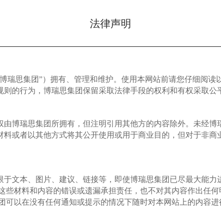
法律声明
“博瑞思集团”）拥有、管理和维护。使用本网站前请您仔细阅读
规则的行为，博瑞思集团保留采取法律手段的权利和有权采取公
权由博瑞思集团所拥有，但注明引用其他方的内容除外。未经博
材料或者以其他方式将其公开使用或用于商业目的，但对于非商
。
限于文本、图片、建议、链接等，即使博瑞思集团已尽最大能力
对这些材料和内容的错误或遗漏承担责任，也不对其内容作出任何
集团可以在没有任何通知或提示的情况下随时对本网站上的内容进