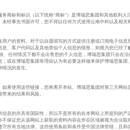
服务商标和标识（以下统称“商标”）是博瑞思集团和其他权利人
。未经事先书面许可，您不得以任何方式使用云南中科以及相关
集用户的资料。对于以自愿填写的方式提供注册或订阅电子信息
信息、客户代码以及其他类似个人信息的情形，则视为您已经了
时候、任何情况下都不会出售您的个人信息，博瑞思集团只会在法
息；或在博瑞思集团有理由认为有必要这样做来保护博瑞思集团
种情况的发生。
。如果使用这些链接，您将离开本站。博瑞思集团对第三方网站
能带来的结果和风险。
供信息的亦具有国际性，所以不是所有的在本网站上所提到的产品
亦不保证您从该网站上获取的资料内容在所在区域被视为合法取
遵守所有当地法律。这些使用条款和条件受中国法律管辖，且和